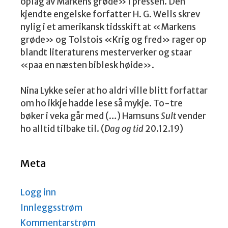
oplag av Markens grøde» i pressen. Den
kjendte engelske forfatter H. G. Wells skrev
nylig i et amerikansk tidsskift at «Markens
grøde» og Tolstois «Krig og fred» rager op
blandt literaturens mesterverker og staar
«paa en næsten biblesk høide».
Nina Lykke seier at ho aldri ville blitt forfattar
om ho ikkje hadde lese så mykje. To-tre
bøker i veka går med (…) Hamsuns
Sult
vender
ho alltid tilbake til. (
Dag og tid
20.12.19)
Meta
Logg inn
Innleggsstrøm
Kommentarstrøm