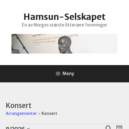
Hopp
til
Hamsun-Selskapet
innhold
En av Norges største litterære foreninger
Meny
Konsert
Arrangementer
Konsert
Arrangementer
A
A
8/2026
S