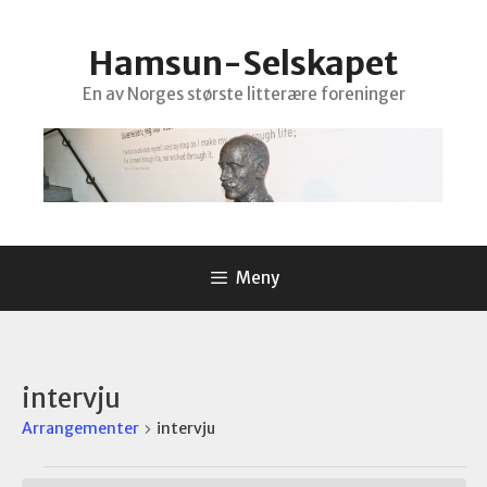
Hopp
til
Hamsun-Selskapet
innhold
En av Norges største litterære foreninger
Meny
intervju
Arrangementer
intervju
Arrangementer