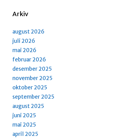
N
S
a
Arkiv
e
v
a
i
august 2026
r
g
a
juli 2026
c
t
mai 2026
h
i
februar 2026
a
o
desember 2025
n
n
november 2025
d
oktober 2025
V
september 2025
i
august 2025
e
juni 2025
w
mai 2025
s
april 2025
N