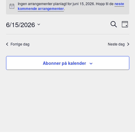
Ingen arrangementer planlagt for juni 15, 2026. Hopp til de
neste
den
M
kommende arrangementer
.
e
juni
r
A
A
6/15/2026
k
S
15,
D
n
r
ø
r
V
a
a
2026
k
r
d
g
e
r
a
Forrige dag
Neste dag
l
a
n
g
n
g
d
Abonner på kalender
e
g
a
m
e
t
e
o
m
n
.
e
t
V
n
i
t
e
e
w
r
s