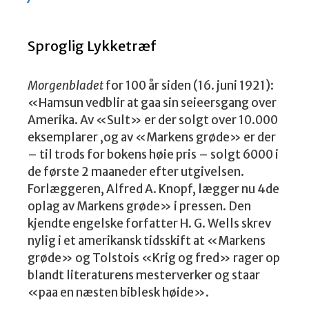
Sproglig Lykketræf
Morgenbladet
for 100 år siden (16. juni 1921):
«Hamsun vedblir at gaa sin seieersgang over
Amerika. Av «Sult» er der solgt over 10.000
eksemplarer ,og av «Markens grøde» er der
– til trods for bokens høie pris – solgt 6000 i
de første 2 maaneder efter utgivelsen.
Forlæggeren, Alfred A. Knopf, lægger nu 4de
oplag av Markens grøde» i pressen. Den
kjendte engelske forfatter H. G. Wells skrev
nylig i et amerikansk tidsskift at «Markens
grøde» og Tolstois «Krig og fred» rager op
blandt literaturens mesterverker og staar
«paa en næsten biblesk høide».