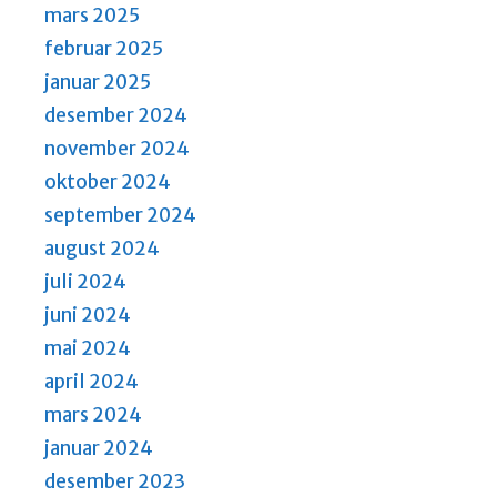
mars 2025
a
februar 2025
v
januar 2025
i
desember 2024
g
november 2024
a
oktober 2024
t
september 2024
i
august 2024
o
juli 2024
n
juni 2024
mai 2024
april 2024
mars 2024
januar 2024
desember 2023