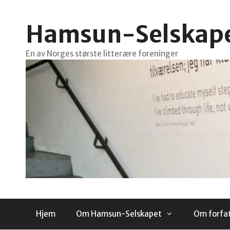
Hopp
til
Hamsun-Selskap
innhold
En av Norges største litterære foreninger
Hjem
Om Hamsun-Selskapet
Om forfa