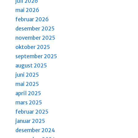
juli 2026
a
a
mai 2026
n
n
februar 2026
g
d
desember 2025
e
november 2025
m
V
e
oktober 2025
i
n
september 2025
e
t
august 2025
e
w
juni 2025
r
s
mai 2025
.
april 2025
N
mars 2025
a
februar 2025
v
januar 2025
i
desember 2024