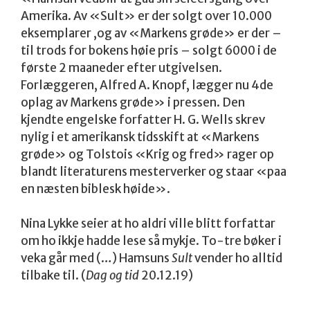
Amerika. Av «Sult» er der solgt over 10.000
eksemplarer ,og av «Markens grøde» er der –
til trods for bokens høie pris – solgt 6000 i de
første 2 maaneder efter utgivelsen.
Forlæggeren, Alfred A. Knopf, lægger nu 4de
oplag av Markens grøde» i pressen. Den
kjendte engelske forfatter H. G. Wells skrev
nylig i et amerikansk tidsskift at «Markens
grøde» og Tolstois «Krig og fred» rager op
blandt literaturens mesterverker og staar «paa
en næsten biblesk høide».
Nina Lykke seier at ho aldri ville blitt forfattar
om ho ikkje hadde lese så mykje. To-tre bøker i
veka går med (…) Hamsuns
Sult
vender ho alltid
tilbake til. (
Dag og tid
20.12.19)