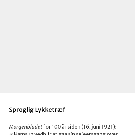
e
r
k
n
a
d
Sproglig Lykketræf
Morgenbladet
for 100 år siden (16. juni 1921):
«Hamsun vedblir at gaa sin seieersgang over