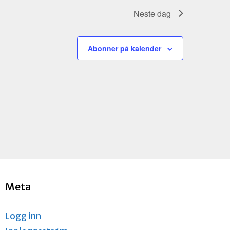
n
t
Neste dag
V
i
Abonner på kalender
e
w
s
N
a
v
i
g
a
t
i
o
Meta
n
Logg inn