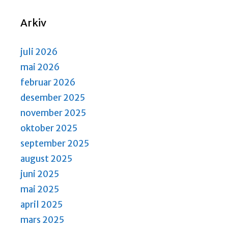
N
S
a
e
Arkiv
v
a
i
r
g
juli 2026
a
c
mai 2026
t
h
februar 2026
i
a
desember 2025
o
n
n
november 2025
d
oktober 2025
V
september 2025
i
august 2025
e
juni 2025
w
mai 2025
s
april 2025
N
mars 2025