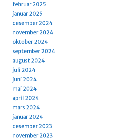
a
februar 2025
v
januar 2025
i
desember 2024
g
november 2024
a
oktober 2024
t
september 2024
i
august 2024
o
juli 2024
n
juni 2024
mai 2024
april 2024
mars 2024
januar 2024
desember 2023
november 2023