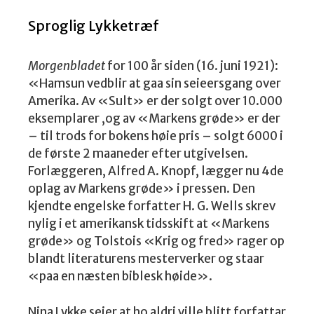
Sproglig Lykketræf
Morgenbladet
for 100 år siden (16. juni 1921):
«Hamsun vedblir at gaa sin seieersgang over
Amerika. Av «Sult» er der solgt over 10.000
eksemplarer ,og av «Markens grøde» er der
– til trods for bokens høie pris – solgt 6000 i
de første 2 maaneder efter utgivelsen.
Forlæggeren, Alfred A. Knopf, lægger nu 4de
oplag av Markens grøde» i pressen. Den
kjendte engelske forfatter H. G. Wells skrev
nylig i et amerikansk tidsskift at «Markens
grøde» og Tolstois «Krig og fred» rager op
blandt literaturens mesterverker og staar
«paa en næsten biblesk høide».
Nina Lykke seier at ho aldri ville blitt forfattar