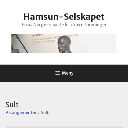
Hopp
til
Hamsun-Selskapet
innhold
En av Norges største litterære foreninger
Meny
Sult
Arrangementer
Sult
Arrangementer