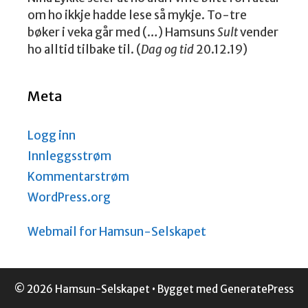
om ho ikkje hadde lese så mykje. To-tre
bøker i veka går med (…) Hamsuns
Sult
vender
ho alltid tilbake til. (
Dag og tid
20.12.19)
Meta
Logg inn
Innleggsstrøm
Kommentarstrøm
WordPress.org
Webmail for Hamsun-Selskapet
© 2026 Hamsun-Selskapet
• Bygget med
GeneratePress