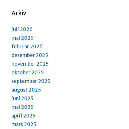
N
S
a
e
Arkiv
v
a
i
r
g
juli 2026
a
c
mai 2026
t
h
februar 2026
i
a
desember 2025
o
n
n
november 2025
d
oktober 2025
V
september 2025
i
august 2025
e
juni 2025
w
mai 2025
s
april 2025
N
mars 2025