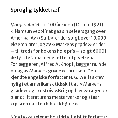
Sproglig Lykketræf
Morgenbladet
for 100 år siden (16. juni 1921):
«Hamsun vedblir at gaa sin seieersgang over
Amerika. Av «Sult» er der solgt over 10.000
eksemplarer ,og av «Markens grøde» er der
– til trods for bokens høie pris – solgt 6000 i
de første 2 maaneder efter utgivelsen.
Forlæggeren, Alfred A. Knopf, lægger nu 4de
oplag av Markens grøde» i pressen. Den
kjendte engelske forfatter H. G. Wells skrev
nylig i et amerikansk tidsskift at «Markens
grøde» og Tolstois «Krig og fred» rager op
blandt literaturens mesterverker og staar
«paa en næsten biblesk høide».
Nina Lykke seier at ho aldri ville blitt forfattar