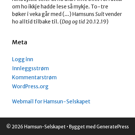
om ho ikkje hadde lese så mykje. To-tre
bøker i veka går med (…) Hamsuns
Sult
vender
ho alltid tilbake til. (
Dag og tid
20.12.19)
Meta
Logg inn
Innleggsstrøm
Kommentarstrøm
WordPress.org
Webmail for Hamsun-Selskapet
© 2026 Hamsun-Selskapet
• Bygget med
GeneratePress