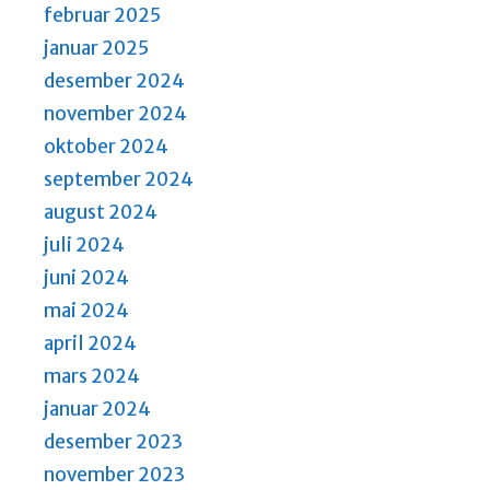
a
februar 2025
v
januar 2025
i
desember 2024
g
november 2024
a
oktober 2024
t
september 2024
i
august 2024
o
juli 2024
n
juni 2024
mai 2024
april 2024
mars 2024
januar 2024
desember 2023
november 2023