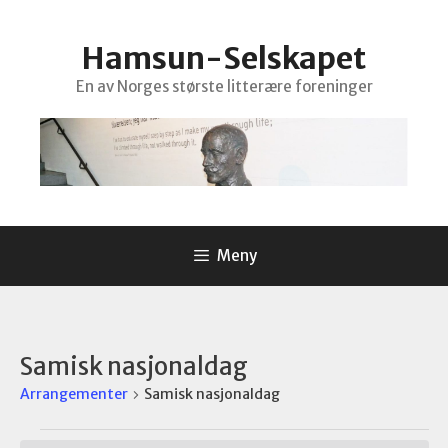
Hopp
til
Hamsun-Selskapet
innhold
En av Norges største litterære foreninger
Meny
Samisk nasjonaldag
Arrangementer
Samisk nasjonaldag
Arrangementer