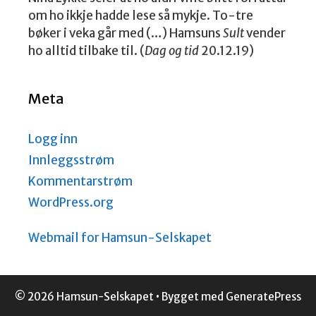
om ho ikkje hadde lese så mykje. To-tre
bøker i veka går med (…) Hamsuns
Sult
vender
ho alltid tilbake til. (
Dag og tid
20.12.19)
Meta
Logg inn
Innleggsstrøm
Kommentarstrøm
WordPress.org
Webmail for Hamsun-Selskapet
© 2026 Hamsun-Selskapet
• Bygget med
GeneratePress