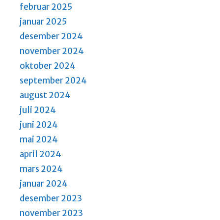
a
februar 2025
v
januar 2025
i
desember 2024
g
november 2024
a
oktober 2024
t
september 2024
i
august 2024
o
juli 2024
n
juni 2024
mai 2024
april 2024
mars 2024
januar 2024
desember 2023
november 2023