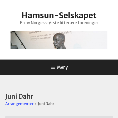
Hopp
til
Hamsun-Selskapet
innhold
En av Norges største litterære foreninger
Meny
Juni Dahr
Arrangementer
Juni Dahr
Arrangementer