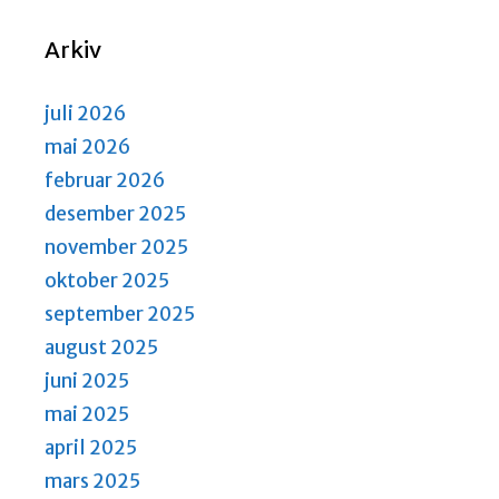
N
S
a
e
Arkiv
v
a
i
r
g
juli 2026
a
c
mai 2026
t
h
februar 2026
i
a
desember 2025
o
n
n
november 2025
d
oktober 2025
V
september 2025
i
august 2025
e
juni 2025
w
mai 2025
s
april 2025
N
mars 2025