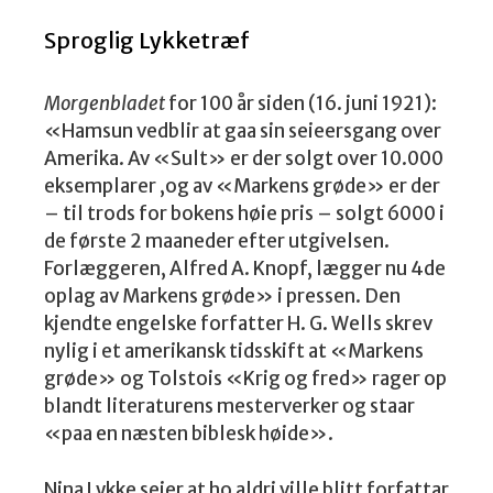
Sproglig Lykketræf
Morgenbladet
for 100 år siden (16. juni 1921):
«Hamsun vedblir at gaa sin seieersgang over
Amerika. Av «Sult» er der solgt over 10.000
eksemplarer ,og av «Markens grøde» er der
– til trods for bokens høie pris – solgt 6000 i
de første 2 maaneder efter utgivelsen.
Forlæggeren, Alfred A. Knopf, lægger nu 4de
oplag av Markens grøde» i pressen. Den
kjendte engelske forfatter H. G. Wells skrev
nylig i et amerikansk tidsskift at «Markens
grøde» og Tolstois «Krig og fred» rager op
blandt literaturens mesterverker og staar
«paa en næsten biblesk høide».
Nina Lykke seier at ho aldri ville blitt forfattar