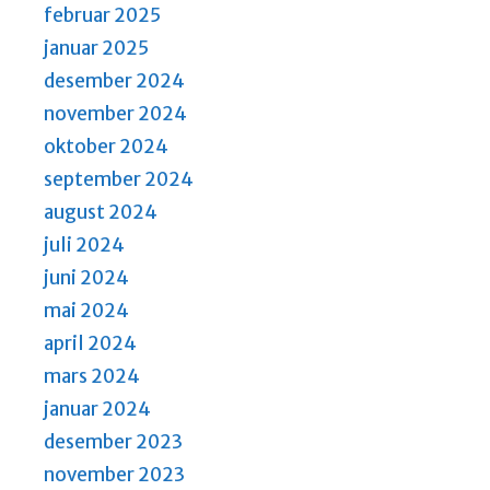
a
februar 2025
v
januar 2025
i
desember 2024
g
november 2024
a
oktober 2024
t
september 2024
i
august 2024
o
juli 2024
n
juni 2024
mai 2024
april 2024
mars 2024
januar 2024
desember 2023
november 2023