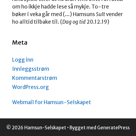
om ho ikkje hadde lese så mykje. To-tre
bøker i veka går med (…) Hamsuns
Sult
vender
ho alltid tilbake til. (
Dag og tid
20.12.19)
Meta
Logg inn
Innleggsstrøm
Kommentarstrøm
WordPress.org
Webmail for Hamsun-Selskapet
© 2026 Hamsun-Selskapet
• Bygget med
GeneratePress