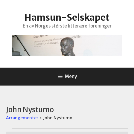
Hopp
til
Hamsun-Selskapet
innhold
En av Norges største litterære foreninger
Meny
John Nystumo
Arrangementer
John Nystumo
Arrangementer