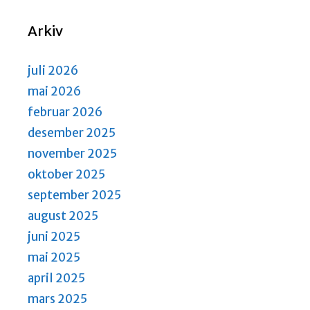
N
S
a
e
Arkiv
v
a
i
r
g
juli 2026
a
c
mai 2026
t
h
februar 2026
i
a
desember 2025
o
n
n
november 2025
d
oktober 2025
V
september 2025
i
august 2025
e
juni 2025
w
mai 2025
s
april 2025
N
mars 2025