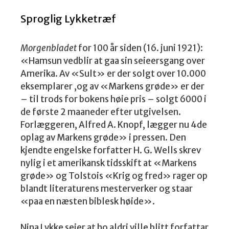
Sproglig Lykketræf
Morgenbladet
for 100 år siden (16. juni 1921):
«Hamsun vedblir at gaa sin seieersgang over
Amerika. Av «Sult» er der solgt over 10.000
eksemplarer ,og av «Markens grøde» er der
– til trods for bokens høie pris – solgt 6000 i
de første 2 maaneder efter utgivelsen.
Forlæggeren, Alfred A. Knopf, lægger nu 4de
oplag av Markens grøde» i pressen. Den
kjendte engelske forfatter H. G. Wells skrev
nylig i et amerikansk tidsskift at «Markens
grøde» og Tolstois «Krig og fred» rager op
blandt literaturens mesterverker og staar
«paa en næsten biblesk høide».
Nina Lykke seier at ho aldri ville blitt forfattar