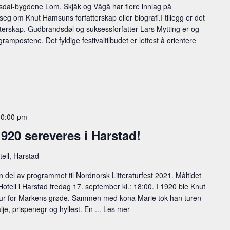
sdal-bygdene Lom, Skjåk og Vågå har flere innlag på
g om Knut Hamsuns forfatterskap eller biografi.I tillegg er det
atterskap. Gudbrandsdøl og suksessforfatter Lars Mytting er og
rampostene. Det fyldige festivaltilbudet er lettest å orientere
10:00 pm
1920 sereveres i Harstad!
ell, Harstad
del av programmet til Nordnorsk Litteraturfest 2021. Måltidet
Hotell i Harstad fredag 17. september kl.: 18:00. I 1920 ble Knut
ratur for Markens grøde. Sammen med kona Marie tok han turen
lje, prispenegr og hyllest. En ...
Les mer