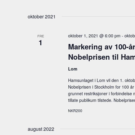
g
a
oktober 2021
t
i
oktober 1, 2021 @ 6:00 pm
-
oktob
FRE
1
o
Markering av 100-års
Nobelprisen til Ha
n
Lom
Hamsunlaget i Lom vil den 1. okt
Nobelprisen i Stockholm for 100 år s
grunnet restriksjoner i forbindelse
tillate publikum tilstede. Nobelpris
NKR200
august 2022