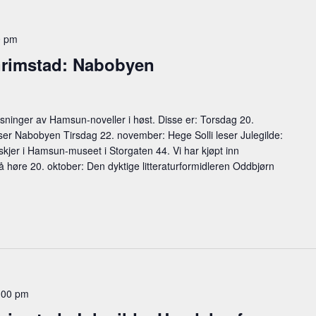
0 pm
Grimstad: Nabobyen
inger av Hamsun-noveller i høst. Disse er: Torsdag 20.
er Nabobyen Tirsdag 22. november: Hege Solli leser Julegilde:
kjer i Hamsun-museet i Storgaten 44. Vi har kjøpt inn
re å høre 20. oktober: Den dyktige litteraturformidleren Oddbjørn
:00 pm