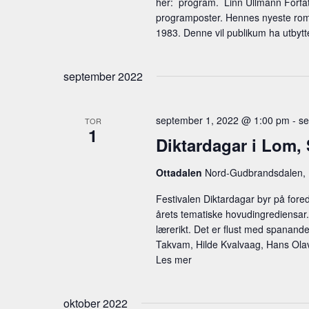
her: program. Linn Ullmann Forfatt
programposter. Hennes nyeste roman
1983. Denne vil publikum ha utbytte
september 2022
september 1, 2022 @ 1:00 pm
-
se
TOR
1
Diktardagar i Lom, 
Ottadalen
Nord-Gudbrandsdalen,
Festivalen Diktardagar byr på fore
årets tematiske hovudingrediensar.
lærerikt. Det er flust med spana
Takvam, Hilde Kvalvaag, Hans Olav 
Les mer
oktober 2022