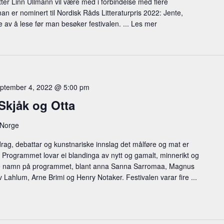
er Linn Ullmann vil være med i forbindelse med flere
 er nominert til Nordisk Råds Litteraturpris 2022: Jente,
 av å lese før man besøker festivalen. ...
Les mer
ptember 4, 2022 @ 5:00 pm
Skjåk og Otta
 Norge
drag, debattar og kunstnariske innslag det målføre og mat er
 Programmet lovar ei blandinga av nytt og gamalt, minnerikt og
nde namn på programmet, blant anna Sanna Sarromaa, Magnus
Lahlum, Arne Brimi og Henry Notaker. Festivalen varar fire ...