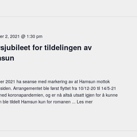
er 2, 2021 @ 1:30 pm
jubileet for tildelingen av
msun
ober 2021 ha seanse med markering av at Hamsun mottok
iden. Arrangementet ble først flyttet fra 10/12-20 til 14/5-21
 med koronapandemien, og er nå altså utsatt igjen for å kunne
en ble tildelt Hamsun kun for romanen ...
Les mer