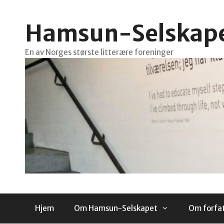
Hopp
til
Hamsun-Selskap
innhold
En av Norges største litterære foreninger
Hjem
Om Hamsun-Selskapet
Om forfa