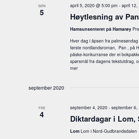
e
april 5, 2020 @ 5:00 pm
-
april 12
d
SØN
ø
5
m
a
Høytlesning av Pan
k
t
e
e
Hamsunsenteret på Hamarøy
Pre
o
o
n
.
r
Hver dag i åpsen fra palmesøndag t
t
d
første nordlandsroman, Pan , på 
.
påske-konkurranse der ei bokpakke 
e
S
spørsmål fra dagens tekstutdrag, og
r
mer
ø
k
S
e
september 2020
e
t
t
a
september 4, 2020
-
september 6,
e
FRE
r
4
r
Diktardagar i Lom
c
A
r
Lom
Lom i Nord-Gudbrandsdalen
h
r