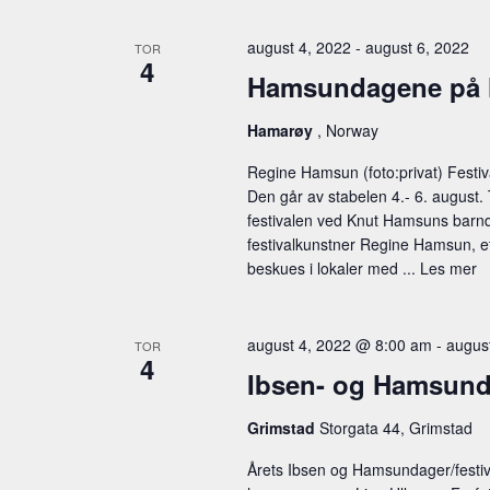
august 4, 2022
-
august 6, 2022
TOR
4
Hamsundagene på 
Hamarøy
, Norway
Regine Hamsun (foto:privat) Festi
Den går av stabelen 4.- 6. august. 
festivalen ved Knut Hamsuns barnd
festivalkunstner Regine Hamsun, e
beskues i lokaler med ...
Les mer
august 4, 2022 @ 8:00 am
-
augus
TOR
4
Ibsen- og Hamsund
Grimstad
Storgata 44, Grimstad
Årets Ibsen og Hamsundager/festiva