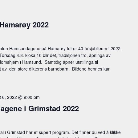
Hamarøy 2022
valen Hamsundagene på Hamarøy feirer 40-årsjubileum i 2022.
Torsdag 4.8. kloka 10 blir det, tradisjonen tro, åpninga av
omshjem i Hamsund. Samtidig åpner utstillinga til
t av den store dikterens barnebarn. Bildene hennes kan
t 6, 2022 @ 9:00 pm
agene i Grimstad 2022
l i Grimstad har et supert program. Det finner du ved å klikke