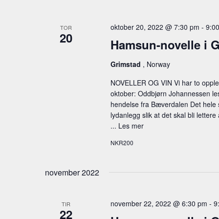
oktober 20, 2022 @ 7:30 pm
-
9:0
TOR
20
Hamsun-novelle i 
Grimstad
, Norway
NOVELLER OG VIN Vi har to opplesn
oktober: Oddbjørn Johannessen les
hendelse fra Bæverdalen Det hele s
lydanlegg slik at det skal bli lette
...
Les mer
NKR200
november 2022
november 22, 2022 @ 6:30 pm
-
9
TIR
22