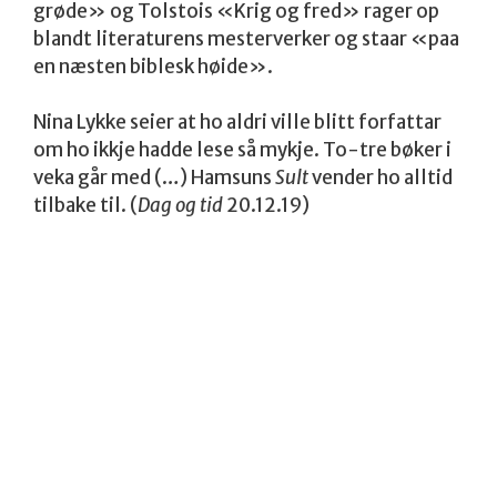
grøde» og Tolstois «Krig og fred» rager op
blandt literaturens mesterverker og staar «paa
en næsten biblesk høide».
Nina Lykke seier at ho aldri ville blitt forfattar
om ho ikkje hadde lese så mykje. To-tre bøker i
veka går med (…) Hamsuns
Sult
vender ho alltid
tilbake til. (
Dag og tid
20.12.19)