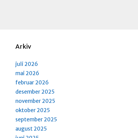
a
a
n
n
g
d
e
m
V
Arkiv
e
i
n
e
t
juli 2026
e
w
mai 2026
r
februar 2026
s
.
desember 2025
N
november 2025
a
oktober 2025
v
september 2025
i
august 2025
juni 2025