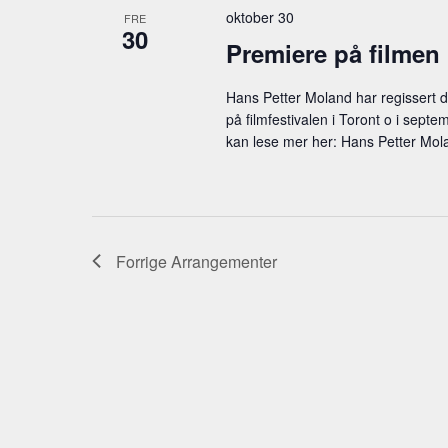
e
oktober 30
d
FRE
ø
30
m
a
Premiere på filme
k
t
e
e
o
o
Hans Petter Moland har regissert 
n
på filmfestivalen i Toront o i sep
.
r
kan lese mer her: Hans Petter Molan
t
d
.
e
S
r
ø
k
S
Forrige
Arrangementer
e
e
t
t
a
e
r
r
c
A
r
h
r