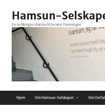
Hopp
til
Hamsun-Selskap
innhold
En av Norges største litterære foreninger
Hjem
Om Hamsun-Selskapet
Om forfa