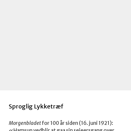
e
r
k
n
a
d
Sproglig Lykketræf
Morgenbladet
for 100 år siden (16. juni 1921):
«Hamsun vedblir at gaa sin seieersgang over