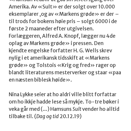
Amerika. Av «Sult» er der solgt over 10.000
eksemplarer ,og av «Markens grøde» er der –
til trods for bokens høie pris – solgt 6000 i de
første 2 maaneder efter utgivelsen.
Forlæggeren, Alfred A. Knopf, lægger nu 4de
oplag av Markens grøde» i pressen. Den
kjendte engelske forfatter H. G. Wells skrev
nylig i et amerikansk tidsskift at «Markens
grøde» og Tolstois «Krig og fred» rager op
blandt literaturens mesterverker og staar «paa
en næsten biblesk høide».
Nina Lykke seier at ho aldri ville blitt forfattar
om ho ikkje hadde lese så mykje. To-tre bøker i
veka går med (…) Hamsuns
Sult
vender ho alltid
tilbake til. (
Dag og tid
20.12.19)