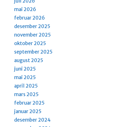
juli 2026
a
a
mai 2026
n
n
februar 2026
g
d
desember 2025
e
november 2025
m
V
e
oktober 2025
i
n
september 2025
e
t
august 2025
e
w
juni 2025
r
s
mai 2025
.
april 2025
N
mars 2025
a
februar 2025
v
januar 2025
i
desember 2024