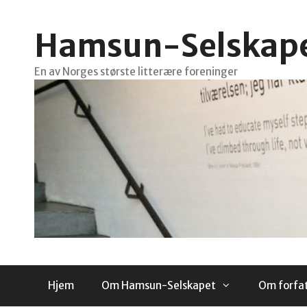
Hopp
til
Hamsun-Selskap
innhold
En av Norges største litterære foreninger
Hjem
Om Hamsun-Selskapet
Om forfa