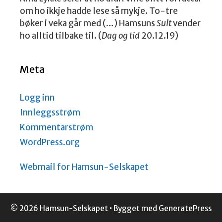
om ho ikkje hadde lese så mykje. To-tre
bøker i veka går med (…) Hamsuns
Sult
vender
ho alltid tilbake til. (
Dag og tid
20.12.19)
Meta
Logg inn
Innleggsstrøm
Kommentarstrøm
WordPress.org
Webmail for Hamsun-Selskapet
© 2026 Hamsun-Selskapet
• Bygget med
GeneratePress