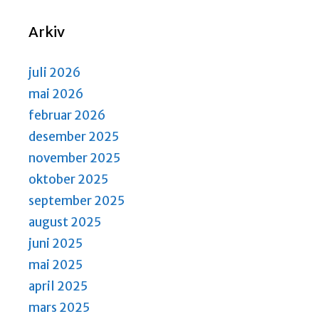
a
i
r
g
Arkiv
a
c
t
h
i
juli 2026
a
o
mai 2026
n
n
februar 2026
d
desember 2025
V
november 2025
i
oktober 2025
e
september 2025
w
august 2025
s
juni 2025
N
mai 2025
a
april 2025
v
mars 2025