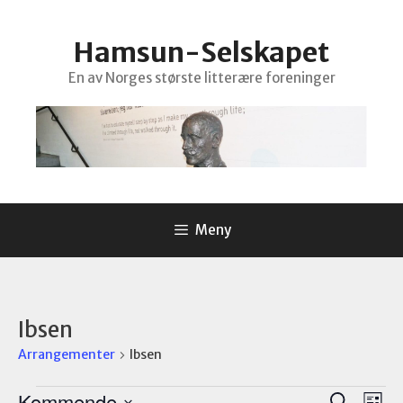
Hopp
til
Hamsun-Selskapet
innhold
En av Norges største litterære foreninger
Meny
Ibsen
Arrangementer
Ibsen
Arrangementer
A
A
Kommende
S