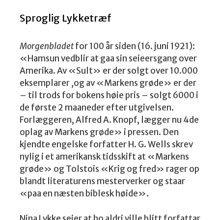
Sproglig Lykketræf
Morgenbladet
for 100 år siden (16. juni 1921):
«Hamsun vedblir at gaa sin seieersgang over
Amerika. Av «Sult» er der solgt over 10.000
eksemplarer ,og av «Markens grøde» er der
– til trods for bokens høie pris – solgt 6000 i
de første 2 maaneder efter utgivelsen.
Forlæggeren, Alfred A. Knopf, lægger nu 4de
oplag av Markens grøde» i pressen. Den
kjendte engelske forfatter H. G. Wells skrev
nylig i et amerikansk tidsskift at «Markens
grøde» og Tolstois «Krig og fred» rager op
blandt literaturens mesterverker og staar
«paa en næsten biblesk høide».
Nina Lykke seier at ho aldri ville blitt forfattar