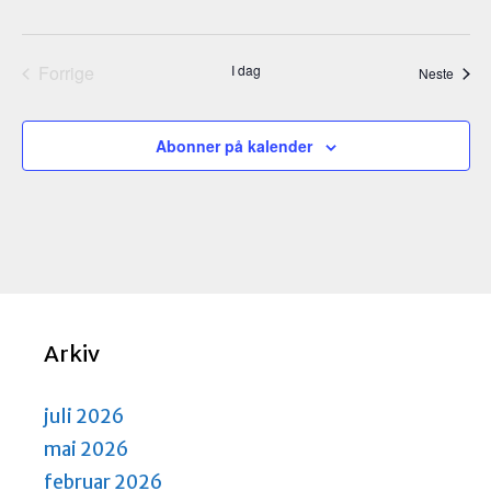
a
i
r
g
a
c
Forrige
I dag
Arran
Neste
t
h
Arrangementer
i
a
o
Abonner på kalender
n
n
d
V
i
e
w
Arkiv
s
N
juli 2026
a
mai 2026
v
februar 2026