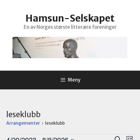
Hopp
til
Hamsun-Selskapet
innhold
En av Norges største litterære foreninger
Meny
leseklubb
Arrangementer
leseklubb
Arrangementer
A
A
4/20/2023
 - 
8/8/2026
S