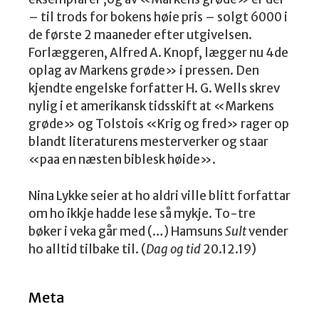
– til trods for bokens høie pris – solgt 6000 i
de første 2 maaneder efter utgivelsen.
Forlæggeren, Alfred A. Knopf, lægger nu 4de
oplag av Markens grøde» i pressen. Den
kjendte engelske forfatter H. G. Wells skrev
nylig i et amerikansk tidsskift at «Markens
grøde» og Tolstois «Krig og fred» rager op
blandt literaturens mesterverker og staar
«paa en næsten biblesk høide».
Nina Lykke seier at ho aldri ville blitt forfattar
om ho ikkje hadde lese så mykje. To-tre
bøker i veka går med (…) Hamsuns
Sult
vender
ho alltid tilbake til. (
Dag og tid
20.12.19)
Meta