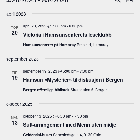
L
r
ø
r
V
i
k
r
april 2023
s
e
r
a
t
l
a
april 20, 2023 @ 7:00 pm
-
8:00 pm
e
n
TOR
g
20
Victoria i Hamsunsenterets leseklubb
n
g
d
e
g
Hamsunsenteret på Hamarøy
Presteid, Hamarøy
a
m
e
t
e
september 2023
o
m
n
.
september 19, 2023 @ 6:00 pm
-
7:30 pm
e
t
TIR
19
Hamsun «Mysterier» til diskusjon i Bergen
V
n
i
Bergen offentlige bibliotek
Strømgaten 6, Bergen
t
e
e
w
oktober 2025
r
s
oktober 13, 2025 @ 6:00 pm
-
7:30 pm
N
MAN
S
13
Sult-arrangement med Menn uten midje
a
e
v
Gyldendal-huset
Sehestedsgate 4, 0130 Oslo