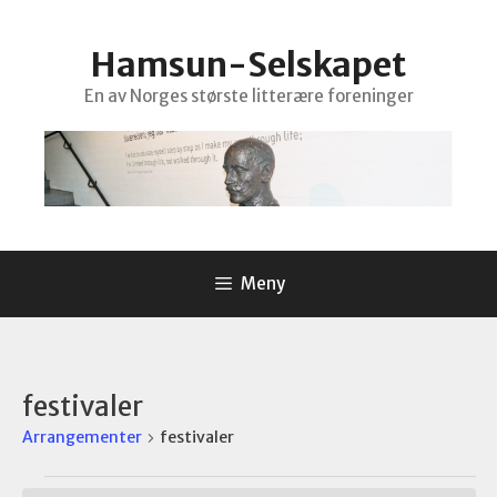
Hopp
til
Hamsun-Selskapet
innhold
En av Norges største litterære foreninger
Meny
festivaler
Arrangementer
festivaler
Arrangementer