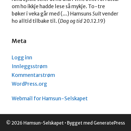
om ho ikkje hadde lese så mykje. To-tre
bøker i veka går med (…) Hamsuns
Sult
vender
ho alltid tilbake til. (
Dag og tid
20.12.19)
Meta
Logg inn
Innleggsstrøm
Kommentarstrøm
WordPress.org
Webmail for Hamsun-Selskapet
© 2026 Hamsun-Selskapet
• Bygget med
GeneratePress