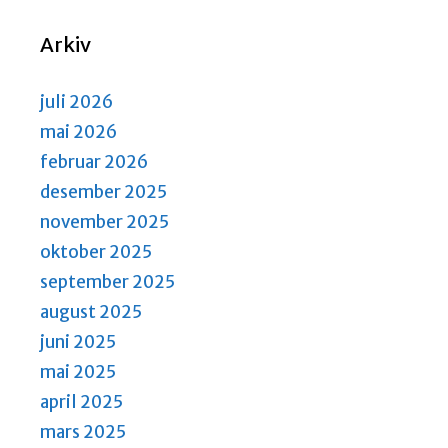
N
S
a
e
Arkiv
v
a
i
r
g
juli 2026
a
c
mai 2026
t
h
februar 2026
i
a
desember 2025
o
n
n
november 2025
d
oktober 2025
V
september 2025
i
august 2025
e
juni 2025
w
mai 2025
s
april 2025
N
mars 2025