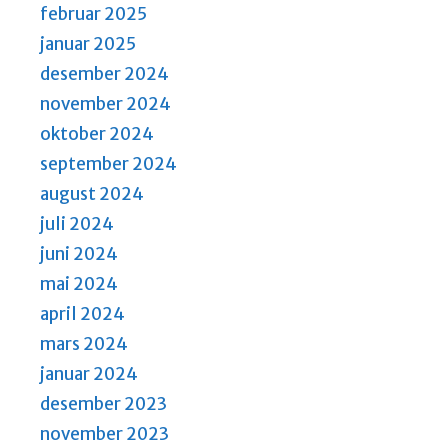
a
februar 2025
v
januar 2025
i
desember 2024
g
november 2024
a
oktober 2024
t
september 2024
i
august 2024
o
juli 2024
n
juni 2024
mai 2024
april 2024
mars 2024
januar 2024
desember 2023
november 2023