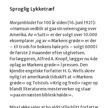
Sproglig Lykketræf
Morgenbladet
for 100 år siden (16. juni 1921):
«Hamsun vedblir at gaa sin seieersgang over
Amerika. Av «Sult» er der solgt over 10.000
eksemplarer ,og av «Markens grøde» er der
– til trods for bokens høie pris – solgt 6000 i
de første 2 maaneder efter utgivelsen.
Forlæggeren, Alfred A. Knopf, lægger nu 4de
oplag av Markens grøde» i pressen. Den
kjendte engelske forfatter H. G. Wells skrev
nylig i et amerikansk tidsskift at «Markens
grøde» og Tolstois «Krig og fred» rager op
blandt literaturens mesterverker og staar
«paa en næsten biblesk høide».
Nina Lykke seier at ho aldri ville blitt forfattar