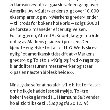
«Hamsun vedblir at gaa sin seieersgang over
Amerika. Av «Sult» er der solgt over 10.000
eksemplarer ,og av «Markens grøde» er der
– til trods for bokens høie pris – solgt 6000 i
de første 2 maaneder efter utgivelsen.
Forlæggeren, Alfred A. Knopf, lægger nu 4de
oplag av Markens grøde» i pressen. Den
kjendte engelske forfatter H. G. Wells skrev
nylig i et amerikansk tidsskift at «Markens
grøde» og Tolstois «Krig og fred» rager op
blandt literaturens mesterverker og staar
«paa en næsten biblesk høide».
Nina Lykke seier at ho aldri ville blitt forfattar
om ho ikkje hadde lese så mykje. To-tre
bøker i veka går med (…) Hamsuns
Sult
vender
ho alltid tilbake til. (
Dag og tid
20.12.19)