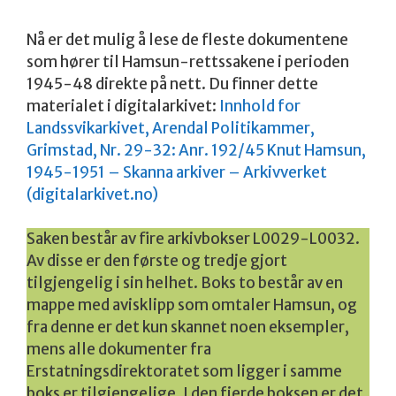
Nå er det mulig å lese de fleste dokumentene
som hører til Hamsun-rettssakene i perioden
1945-48 direkte på nett. Du finner dette
materialet i digitalarkivet:
Innhold for
Landssvikarkivet, Arendal Politikammer,
Grimstad, Nr. 29-32: Anr. 192/45 Knut Hamsun,
1945-1951 – Skanna arkiver – Arkivverket
(digitalarkivet.no)
Saken består av fire arkivbokser L0029-L0032.
Av disse er den første og tredje gjort
tilgjengelig i sin helhet. Boks to består av en
mappe med avisklipp som omtaler Hamsun, og
fra denne er det kun skannet noen eksempler,
mens alle dokumenter fra
Erstatningsdirektoratet som ligger i samme
boks er tilgjengelige. I den fjerde boksen er det