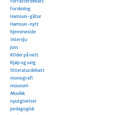
forfatterdebatt
Forskning
Hamsun-gåtur
Hamsun-nytt
hjemmeside
Intervju
juss
Kilder på nett
Kjøp og salg
litteraturdebatt
monografi
museum
Musikk
nyutgivelser
pedagogisk