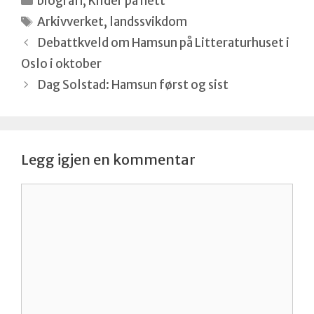
biografi
,
Kilder på nett
Stikkord
Arkivverket
,
landssvikdom
Debattkveld om Hamsun på Litteraturhuset i
Oslo i oktober
Dag Solstad: Hamsun først og sist
Legg igjen en kommentar
Kommentar