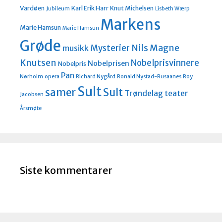
Vardøen
Karl Erik Harr
Knut Michelsen
Jubileum
Lisbeth Wærp
Markens
Marie Hamsun
Marie Hamsun
Grøde
Nils Magne
Mysterier
musikk
Knutsen
Nobelprisvinnere
Nobelprisen
Nobelpris
Pan
Nørholm
opera
Richard Nygård
Ronald Nystad-Rusaanes
Roy
Sult
Sult
samer
Trøndelag teater
Jacobsen
Årsmøte
Siste kommentarer