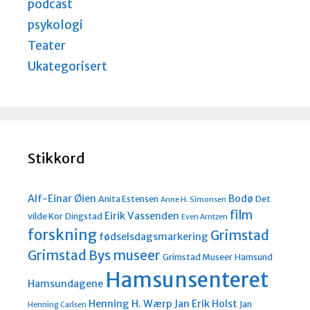
podcast
psykologi
Teater
Ukategorisert
Stikkord
Alf-Einar Øien
Bodø
Anita Estensen
Det
Anne H. Simonsen
film
Eirik Vassenden
vilde Kor
Dingstad
Even Arntzen
forskning
Grimstad
fødselsdagsmarkering
Grimstad Bys museer
Grimstad Museer
Hamsund
Hamsunsenteret
Hamsundagene
Henning H. Wærp
Jan Erik Holst
Jan
Henning Carlsen