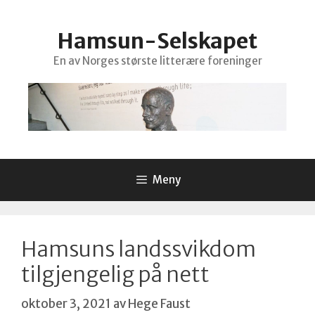
Hopp
til
Hamsun-Selskapet
innhold
En av Norges største litterære foreninger
Meny
Hamsuns landssvikdom
tilgjengelig på nett
oktober 3, 2021
av
Hege Faust